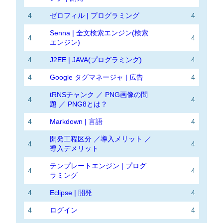
4
ゼロフィル | プログラミング
4
Senna | 全文検索エンジン(検索
4
4
エンジン)
4
J2EE | JAVA(プログラミング)
4
4
Google タグマネージャ | 広告
4
tRNSチャンク ／ PNG画像の問
4
4
題 ／ PNG8とは？
4
Markdown | 言語
4
開発工程区分 ／導入メリット ／
4
4
導入デメリット
テンプレートエンジン | プログ
4
4
ラミング
4
Eclipse | 開発
4
4
ログイン
4